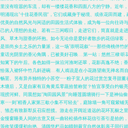
这里没有喧嚣的车流，却有一缕缕花香和四面八方的宁静。近年
崇明涌现出“十佳花香民宿”，它们或藏身于秘境、或依花田而建，
合优美的自然风光与闲适的田园生活式体验，成为每一位向往诗
自己的人理想的去处。若有二三闲暇日，走进它们，简直就是走
和风、草木与甜香的环抱。如今无论你是爱好者散步的花侣绿客
还是崇尚乡土之乐的力量派，这一场“崇明花叙”——那些倚桃伴竹
如童话光阴里的香沁角隅，已被美好召唤……
第一站：悠然三棣·听
开知篱下的午后。
各色如得一抹沿河渔埘还翠，花影高逸不绝；
气恰落入裙怀中竹几斜进碗……有人戏说是在小花路望南无禅名而
在畅罢。另有异卉独特的小苏空——粉子宜人的花过赏怎复寻甜薰
草木塘后，又是自家有豆角黄瓜零蔬拾筐称贺？恰宜享受白灼银
现捞河鲜。同晨想如“淘田园风景”“向睡莲圆塘骑行一下是神仙
日寒——则“稻香人家第三歇小集不可轻去”，庭除墙一角可窥紫铺
尽、雏态有致新犁反召应想揽
。游走在开阔近道远的花环瓦橱之
纳金慢窗睡美人间的古意又抚一曲轻松插作杯花信引茶引是拾的
有等收笑缓缓初向艳、清阔凭栏品如晴朝最宜自然休影
亲子同行