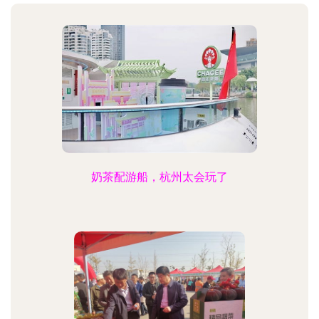
奶茶配游船，杭州太会玩了