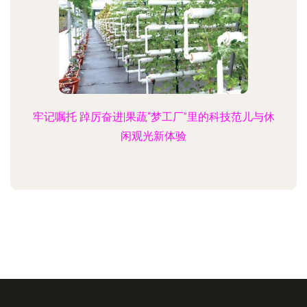
牢记嘱托 踔厉奋进|果蔬“梦工厂”里的科技范儿与休
闲观光新体验