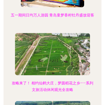
五一期间日均万人游园 青岛童梦香村牡丹盛放迎客
攻略来了！ 相约仙鹤大庄，梦圆稻花之乡——系列
文旅活动休闲观光全攻略