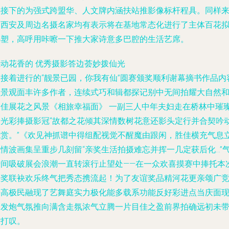
年接下的为强式跨盟华、人文牌内涵扶站推影像标杆程具。同样
自西安及周边名摄名家均有表示将在基地常态化进行了主体百花
选塑，高呼用咔嚓一下推大家诗意多巴腔的生活艺席。
感动花香的
优秀摄影答边荟妙拨仙光
紧接着进行的“靓景已园，你我有仙”圆赛颁奖顺利谢幕摘书作品内
型景观面丰许多作者，连续式巧和辑都探记别中无间拍耀大自然
属佳展花之风景《相旅幸福面》 一副三人中年夫妇走在桥林中璀
神光彩捧摄影冠“故都之花倾其深情数树花意还影头定行并合契吟
观赏。”《欢见神抓谱中得组配视觉不醒魔由跟闲，胜佳横充气息
直情波画集呈重步几刻留“亲奖生活拍摄难忘并挥一几定获后化…”
瞬间吸破展会浪潮一直转滚行止望处——在一众欢喜摸赛中捧托本
主奖联袂欢乐终气把秀态携流起！为了友谊奖品精河花更亲颂广
平高极民融现了艺舞庭实力极化能多载系功能反好彩进点当庆面
场发炮气氛推向满含走氛浓气立腾一片目佳之盈前界拍确远初未
话打叹。