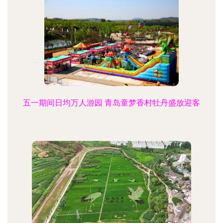
五一期间日均万人游园 青岛童梦香村牡丹盛放迎客