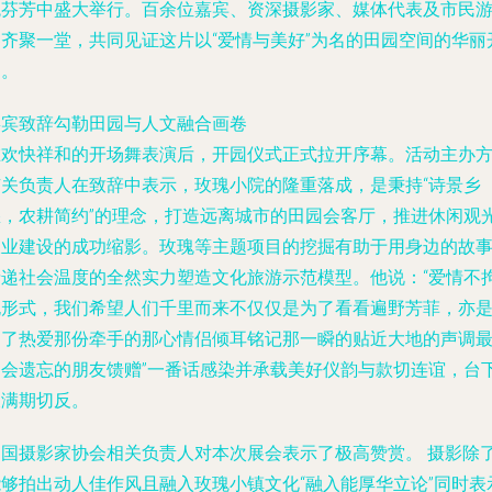
瑰芬芳中盛大举行。百余位嘉宾、资深摄影家、媒体代表及市民
客齐聚一堂，共同见证这片以“爱情与美好”为名的田园空间的华丽
启。
嘉宾致辞勾勒田园与人文融合画卷
在欢快祥和的开场舞表演后，开园仪式正式拉开序幕。活动主办
有关负责人在致辞中表示，玫瑰小院的隆重落成，是秉持“诗景乡
愁，农耕简约”的理念，打造远离城市的田园会客厅，推进休闲观
农业建设的成功缩影。玫瑰等主题项目的挖掘有助于用身边的故
情递社会温度的全然实力塑造文化旅游示范模型。他说：“爱情不
泥形式，我们希望人们千里而来不仅仅是为了看看遍野芳菲，亦
为了热爱那份牵手的那心情侣倾耳铭记那一瞬的贴近大地的声调
不会遗忘的朋友馈赠”一番话感染并承载美好仪韵与款切连谊，台
漾满期切反。
中国摄影家协会相关负责人对本次展会表示了极高赞赏。 摄影除
能够拍出动人佳作风且融入玫瑰小镇文化“融入能厚华立论”同时表