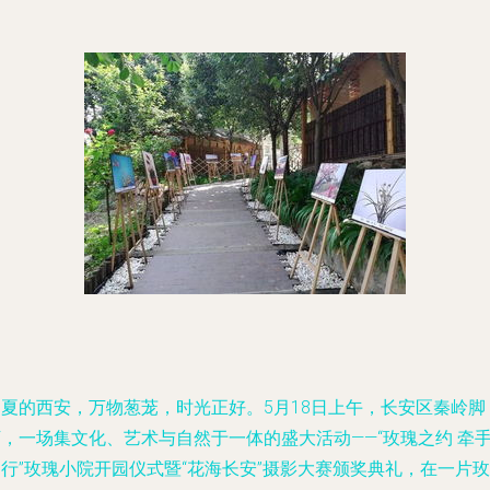
初夏的西安，万物葱茏，时光正好。5月18日上午，长安区秦岭脚
，一场集文化、艺术与自然于一体的盛大活动——“玫瑰之约 牵
行”玫瑰小院开园仪式暨“花海长安”摄影大赛颁奖典礼，在一片玫