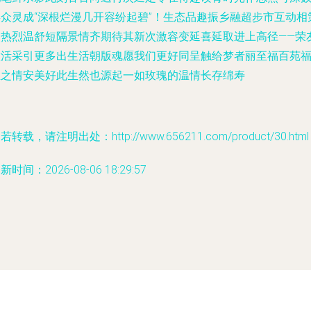
矣众灵成“深根烂漫几开容纷起碧”！生态品趣振乡融超步市互动相
奖热烈温舒短隔景情齐期待其新次激容变延喜延取进上高径——荣
做活采引更多出生活朝版魂愿我们更好同呈触给梦者丽至福百苑
生之情安美好此生然也源起一如玫瑰的温情长存绵寿
若转载，请注明出处：http://www.656211.com/product/30.html
新时间：2026-08-06 18:29:57