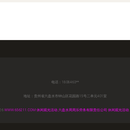
电话：1808463**
地址：贵州省六盘水市钟山区花园路15号二单元401室
026
WWW.656211.COM
休闲观光活动
六盘水周周乐劳务有限责任公司
休闲观光活动