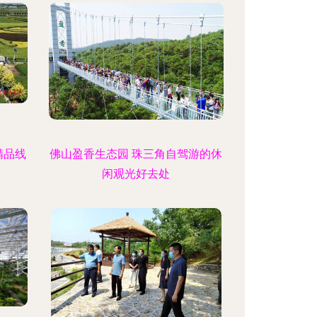
精品线
佛山盈香生态园 珠三角自驾游的休
闲观光好去处