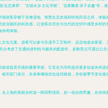
·生态康养”、“古镇水乡·文化寻根”、“花果飘香·亲子农趣”等
带领游客穿梭于东滩湿地、智慧生态农场和特色民宿之间，体验
代农业园区的科技感，让游客在历史与当代的交织中感受乡村的变
海休闲体验。
土文化元素。游客可以参与非遗手工艺制作、品尝地道农家菜、
计还充分考虑了交通的便利性与服务的配套性，多数景点可通过公
村旅游提质升级的重要举措。它旨在为市民提供更多短途休闲选
。相关部门表示，未来将继续优化这些路线，并依据季节变化推
。
，去上海的美丽乡村追一阵田野清风，拾一份自然野趣，在休闲