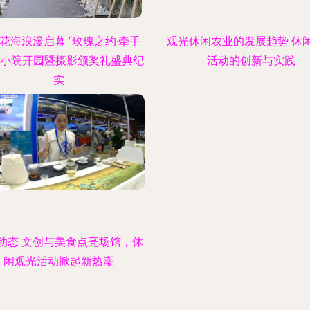
花海浪漫启幕 “玫瑰之约·牵手
观光休闲农业的发展趋势 休
”小院开园暨摄影颁奖礼盛典纪
活动的创新与实践
实
动态 文创与美食点亮场馆，休
闲观光活动掀起新热潮