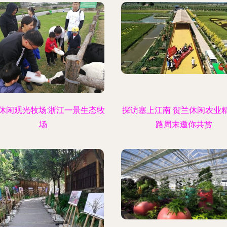
休闲观光牧场:浙江一景生态牧
探访塞上江南 贺兰休闲农业
场
路周末邀你共赏