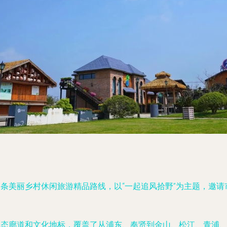
条美丽乡村休闲旅游精品路线，以“一起追风拾野”为主题，邀
生态廊道和文化地标，覆盖了从浦东、奉贤到金山、松江、青浦