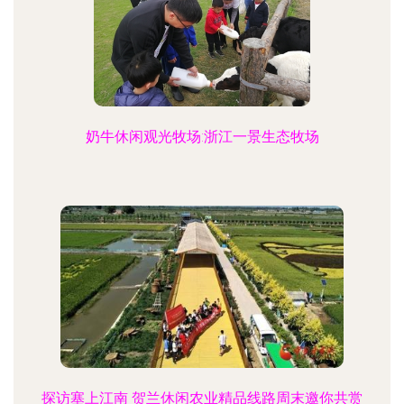
奶牛休闲观光牧场:浙江一景生态牧场
探访塞上江南 贺兰休闲农业精品线路周末邀你共赏