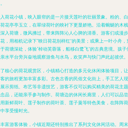
点。
步入荷花小镇，映入眼帘的是一片接天莲叶的壮丽景象。粉的、
的荷花亭亭玉立，在翠绿荷叶的映衬下更显娇艳。沿着蜿蜒的木
道深入荷塘，微风拂过，带来阵阵沁人心脾的清香。游客们或漫
赏花，用相机记录下“映日荷花别样红”的美景；或乘上一叶小舟，
行于荷塘深处，体验“棹动芙蓉落，船移白鹭飞”的古典意境。孩子
在亲水平台旁兴奋地观察游鱼与水鸟，欢笑声与快门声此起彼伏
除了核心的荷花观赏区，小镇精心打造的多元化休闲体验项目，
游客的旅程更加丰富多彩。古色古香的民俗文化街上，手工艺人
场展示剪纸、布艺等非遗技艺，游客不仅可以购买精美的荷花主
纪念品，还能亲手参与制作。荷塘边的休闲长廊里，人们可以品
到用新鲜荷叶、莲子制作的荷叶茶、莲子羹等特色美食，在阵阵
香中享受慢时光。
为丰富游客体验，小镇近期还特别推出了系列文化休闲活动。周