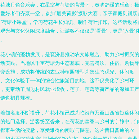
的荷塘月色音乐会，在星空与荷塘的背景下，奏响舒缓的乐章；
影爱好者们齐聚一堂，参加“最美荷影”摄影大赛；亲子家庭则踊跃
与“荷塘小课堂”，学习荷花生长知识、制作荷叶拓印。这些活动将
观光与文化休闲深度融合，让游客不仅仅是“看景”，更是“入景”
验。
荷花小镇的蓬勃发展，是襄汾县推动农文旅融合、助力乡村振兴
生动实践。当地以千亩荷塘为生态基底，完善餐饮、住宿、购物
配套设施，成功将传统的农业种植园转型为集生态观光、休闲度
假、文化体验于一体的综合性旅游目的地。这不仅美化了乡村环
境，更带动了周边村民就业增收，莲子、莲藕等荷产品的深加工
业链也初具规模。
随着知名度不断提升，荷花小镇已成为临汾市乃至山西省短途休
游的热门选择。游客纷至沓来，在荷花的幽香与乡村的宁静中，
下都市生活的疲惫，享受难得的闲暇与惬意。这片昔日普通的农
田，如今正绽放出产业融合的“新荷花”，绘就着一幅生态美、产业