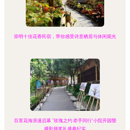
崇明十佳花香民宿，带你感受诗意栖居与休闲观光
百里花海浪漫启幕 “玫瑰之约·牵手同行”小院开园暨
摄影颁奖礼盛典纪实